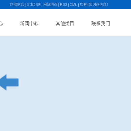
热推信息
|
企业分站
|
网站地图
|
RSS
|
XML
|
您有
4
条询盘信息！
心
新闻中心
其他类目
联系我们