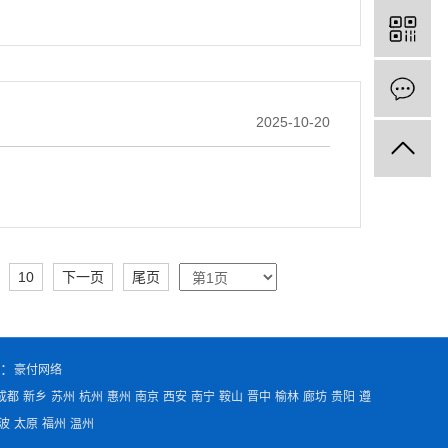
2025-10-20
10
下一页
尾页
：
豪付网络
成都
新乡
苏州
杭州
惠州
南京
西安
南宁
鞍山
晋中
榆林
廊坊
贵阳
遵
波
太原
福州
温州