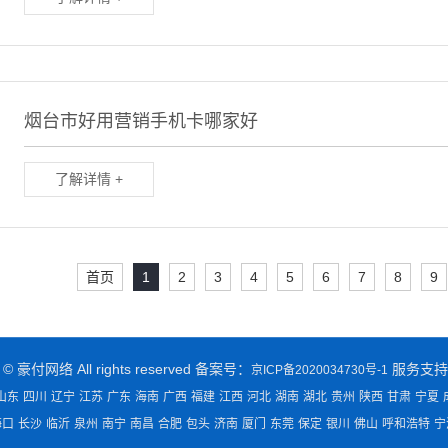
烟台市好用营销手机卡哪家好
了解详情 +
首页
1
2
3
4
5
6
7
8
9
t © 豪付网络 All rights reserved 备案号：
服务支持
京ICP备2020034730号-1
山东
四川
辽宁
江苏
广东
海南
广西
福建
江西
河北
湖南
湖北
贵州
陕西
甘肃
宁夏
海口
长沙
临沂
泉州
南宁
南昌
合肥
包头
济南
厦门
东莞
保定
银川
佛山
呼和浩特
宁