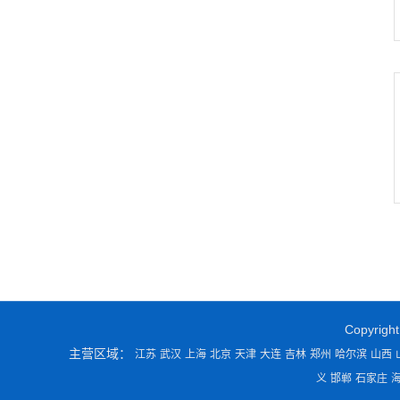
Copyrigh
主营区域：
江苏
武汉
上海
北京
天津
大连
吉林
郑州
哈尔滨
山西
义
邯郸
石家庄